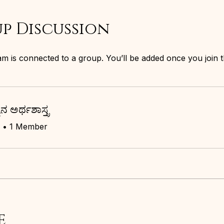
p Discussion
m is connected to a group. You’ll be added once you join 
ಯನ ಅರ್ಥಶಾಸ್ತ್ರ
•
1 Member
e