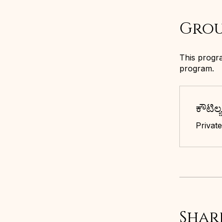
Grou
This progra
program.
ಕೌಟಿಲ್
Private
Shar