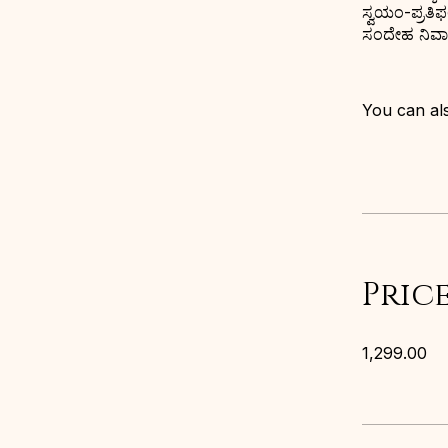
ಸ್ವಯಂ-ಪ್ರತಿಫ
ಸಂದೇಹ ನಿವಾರಣೆ
You can als
Pric
₹1,299.00