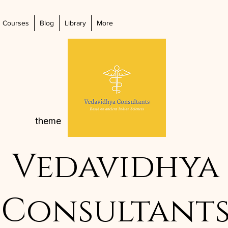
Courses
Blog
Library
More
theme
Vedavidhya
Consultant