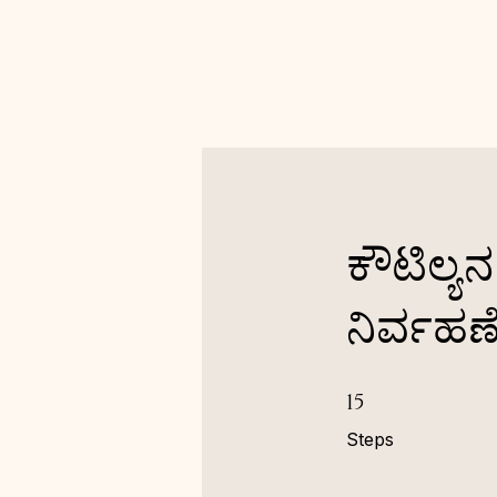
ಕೌಟಿಲ್ಯನ
ನಿರ್ವಹಣ
15 Steps
15
Steps