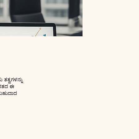
 ತತ್ವಗಳನ್ನು
ಭಾರತದ ಈ
ಿಯಬಹುದಾದ