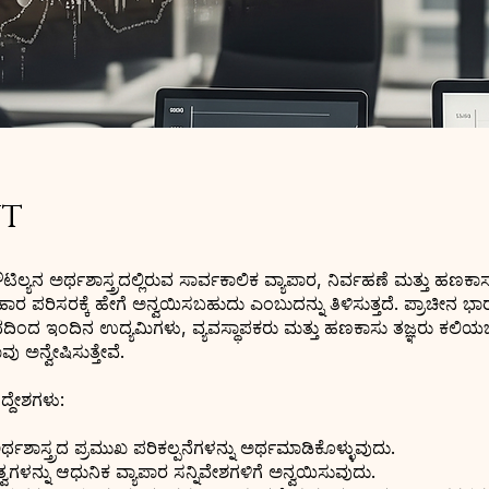
t
ಿಲ್ಯನ ಅರ್ಥಶಾಸ್ತ್ರದಲ್ಲಿರುವ ಸಾರ್ವಕಾಲಿಕ ವ್ಯಾಪಾರ, ನಿರ್ವಹಣೆ ಮತ್ತು ಹಣಕಾಸು
ಾರ ಪರಿಸರಕ್ಕೆ ಹೇಗೆ ಅನ್ವಯಿಸಬಹುದು ಎಂಬುದನ್ನು ತಿಳಿಸುತ್ತದೆ. ಪ್ರಾಚೀನ 
ದಿಂದ ಇಂದಿನ ಉದ್ಯಮಿಗಳು, ವ್ಯವಸ್ಥಾಪಕರು ಮತ್ತು ಹಣಕಾಸು ತಜ್ಞರು ಕಲ
ು ಅನ್ವೇಷಿಸುತ್ತೇವೆ.
್ದೇಶಗಳು:
ಅರ್ಥಶಾಸ್ತ್ರದ ಪ್ರಮುಖ ಪರಿಕಲ್ಪನೆಗಳನ್ನು ಅರ್ಥಮಾಡಿಕೊಳ್ಳುವುದು.
ತ್ವಗಳನ್ನು ಆಧುನಿಕ ವ್ಯಾಪಾರ ಸನ್ನಿವೇಶಗಳಿಗೆ ಅನ್ವಯಿಸುವುದು.