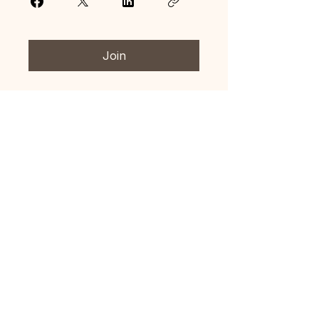
Join
Vedavidhya Consultants