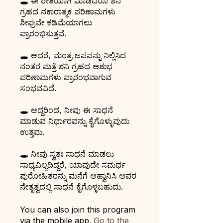
🕳️ ಈ ರೀತಿಯಾಗಿ ಮಾಡಿದರೂ ಶನಿ
ಗ್ರಹದ ನಕಾರಾತ್ಮಕ ಪರಿಣಾಮಗಳು
ಶೀಘ್ರವೇ ಕಡಿಮೆಯಾಗಲು
ಪ್ರಾರಂಭಿಸುತ್ತವೆ.
🕳️ ಆದರೆ, ಮಂತ್ರ ಜಪವನ್ನು ನಿಲ್ಲಿಸಿದ
ನಂತರ ಮತ್ತೆ ಶನಿ ಗ್ರಹದ ಅಶುಭ
ಪರಿಣಾಮಗಳು ಪ್ರಾರಂಭವಾಗುವ
ಸಂಭವವಿದೆ.
🕳️ ಆದ್ದರಿಂದ, ನೀವು ಈ ಸಾಧನೆ
ಮಾಡುವ ನಿರ್ಧಾರವನ್ನು ಕೈಗೊಳ್ಳುವುದು
ಉತ್ತಮ.
🕳️ ನೀವು ಸ್ವತಃ ಸಾಧನೆ ಮಾಡಲು
ಸಾಧ್ಯವಿಲ್ಲದಿದ್ದರೆ, ಯಾವುದೇ ಸಮರ್ಥ
ಪುರೋಹಿತರನ್ನು ಮನೆಗೆ ಆಹ್ವಾನಿಸಿ ಅವರ
ನೇತೃತ್ವದಲ್ಲಿ ಸಾಧನೆ ಕೈಗೊಳ್ಳಬಹುದು.
You can also join this program
via the mobile app.
Go to the