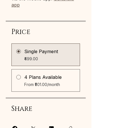
app
Price
Single Payment
₹499.00
4 Plans Available
From ₹501.00/month
Share