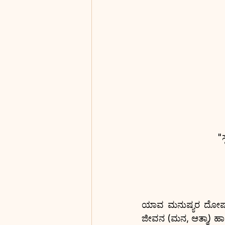
"
ಯಾವ ಮನುಷ್ಯರ ದೋಷ, ಧ
ಜೀವನ (ಮನ, ಆತ್ಮಾ) ಹಾಗೂ