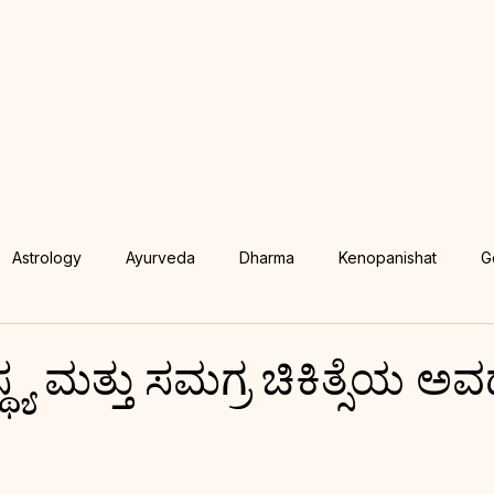
Astrology
Ayurveda
Dharma
Kenopanishat
G
na Shastra
Siribhuvalaya
Jyotisha
Vedic Astrology
ಸ್ಥ್ಯ ಮತ್ತು ಸಮಗ್ರ ಚಿಕಿತ್ಸೆಯ ಅ
Karma in Kannada