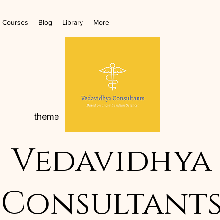
Courses
Blog
Library
More
theme
Vedavidhya
Consultant