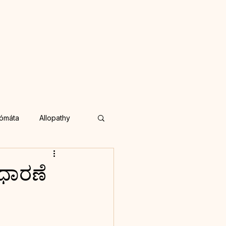
ómáta
Allopathy
Online Consultation
ವಧಾರಣೆ