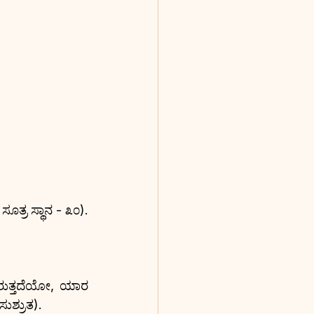
ಸೂತ್ರ ಸ್ಥಾನ - ೩೦).
ುತ್ತದೆಯೋ, ಯಾರ 
ುಶ್ರುತ).