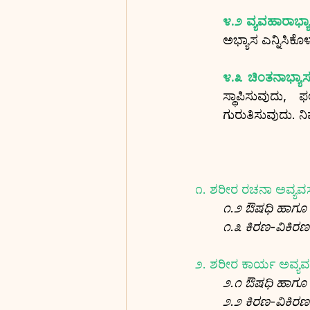
೪.೨ ವ್ಯವಹಾರಾಭ್ಯ
ಅಭ್ಯಾಸ ಎನ್ನಿಸಿಕೊಳ್ಳ
೪.೩ ಚಿಂತನಾಭ್ಯಾಸ
ಸ್ಥಾಪಿಸುವುದು,
ಗುರುತಿಸುವುದು. ನಿ
೧. ಶರೀರ ರಚನಾ ಅವ್ಯವ
೧.೨ ಔಷಧಿ ಹಾಗೂ ನೈ
೧.೩ ಕಿರಣ-ವಿಕಿರಣ ಚಿ
೨. ಶರೀರ ಕಾರ್ಯ ಅವ್ಯವ
೨.೧ ಔಷಧಿ ಹಾಗೂ ನೈ
೨.೨ ಕಿರಣ-ವಿಕಿರಣ ಚಿ