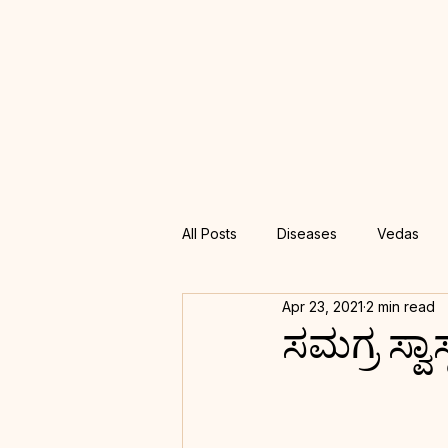
All Posts
Diseases
Vedas
Apr 23, 2021
2 min read
Treatments
Tantra
Vima
ಸಮಗ್ರ ಸ್ವಾ
Remedies
IKS
IKS