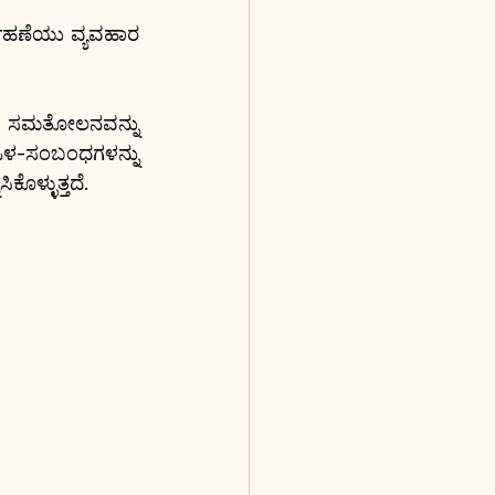
ಹಣೆಯು ವ್ಯವಹಾರ 
ವಕ ಸಮತೋಲನವನ್ನು 
ಳ-ಸಂಬಂಧಗಳನ್ನು 
ೊಳ್ಳುತ್ತದೆ.