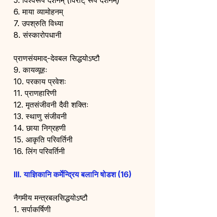
5. विश्वरूप दर्शनम् (विराट् रूप दर्शनम्)
6. माया व्यामोहनम्
7. उपश्रुति विध्या
8. संस्कारोपधानी
प्राणसंयमाद्-देवबल सिद्धयोऽष्टौ
9. कायव्यूहः
10. परकाय प्रवेशः
11. प्राणहारिणी
12. मृतसंजीवनी दैवी शक्तिः
13. स्थाणु संजीवनी
14. छाया निग्रहणी
15. आकृति परिवर्तिनी
16. लिंग परिवर्तिनी
III. याज्ञिकानि कर्मेन्द्रिय बलानि षोडश (16)
नैगमीय मन्त्रबलसिद्धयोऽष्टौ
1. सर्पाकर्षिणी