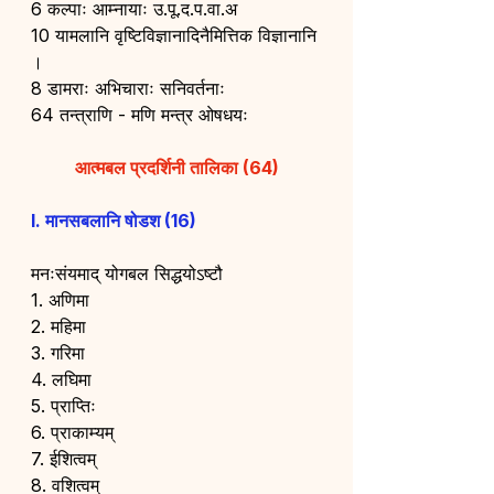
6 कल्पाः आम्नायाः उ.पू.द.प.वा.अ
10 यामलानि वृष्टिविज्ञानादिनैमित्तिक विज्ञानानि 
।
8 डामराः अभिचाराः सनिवर्तनाः
64 तन्त्राणि - मणि मन्त्र ओषधयः
आत्मबल प्रदर्शिनी तालिका (64)
I. मानसबलानि षोडश (16)
मनःसंयमाद् योगबल सिद्धयोऽष्टौ
1. अणिमा
2. महिमा
3. गरिमा
4. लघिमा
5. प्राप्तिः
6. प्राकाम्यम्
7. ईशित्वम्
8. वशित्वम्