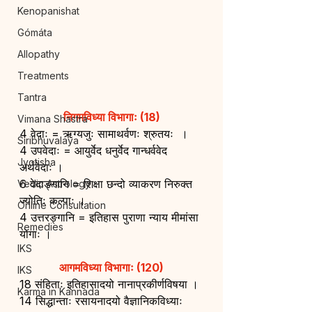
Kenopanishat
Gómáta
Allopathy
Treatments
Tantra
निगमविध्या विभागाः (18)
Vimana Shastra
4 वेदाः = ऋग्यजुः सामाथर्वणः श्रुतयः  ।
Siribhuvalaya
4 उपवेदाः = आयुर्वेद धनुर्वेद गान्धर्ववेद 
Jyotisha
अर्थवेदाः ।
6 वेदाङ्गानि = शिक्षा छन्दो व्याकरण निरुक्त 
Vedic Astrology
ज्योतिः कल्पाः ।
Online Consultation
4 उत्तरङ्गानि = इतिहास पुराणा न्याय मीमांसा 
Remedies
योगाः ।
IKS
आगमविध्या विभागाः (120)
IKS
18 संहिताः इतिहासादयो नानाप्रकीर्णविषया ।
Karma in Kannada
14 सिद्धान्ताः रसायनादयो वैज्ञानिकविध्याः