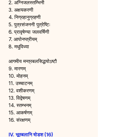
2. अग्निजलस्तम्भिनी
3. अक्षयकरणी
4. निग्रहानुग्रहणी
5. पुत्रसंजननी पुत्रेष्टिः
6. प्रावृषेण्या जलवर्षिणी
7. आपोनप्त्रीयम्
8. मधुविध्या
आगमीय मन्त्रबलसिद्धयोऽष्टौ
9. मारणम्
10. मोहनम्
11. उच्चाटनम्
12. वशीकरणम्
13. विद्वेषणम्
14. स्तम्भनम्
15. आकर्षणम्
16. संरक्षणम्
IV. भूतबलानि षोडश (16)