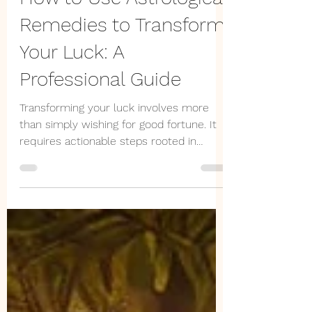
-
Mar 26, 2025
5 min read
How to Use Astrological
Remedies to Transform
Your Luck: A
Professional Guide
Transforming your luck involves more
than simply wishing for good fortune. It
requires actionable steps rooted in
ancient practices....