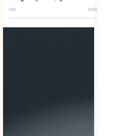
೯ ಭಯೋತ್ಪಾದಕ ತಾಣಗಳ ಪೈಕಿ ೪ 'ಮ' ಮತ್ತು ೨ 'ಕ'
ದಿಂದಿದ್ದವು, ಎಲ್ಲವೂ ಅಶುಭ ಗ್ರಹಗಳಿಂದ
ಬಾಧಿತವಾಗಿದ್ದವು.