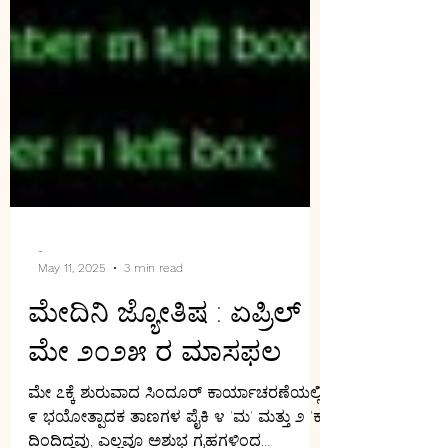
-
May 11, 2025
3 min read
ಮೇದಿನಿ ಜ್ಯೋತಿಷ : ಏಪ್ರಿಲ್
ಮೇ ೨೦೨೫ ರ ಮಾಸಫಲ
ಮೇ ೭ಕ್ಕೆ ಶುರುವಾದ ಸಿಂದೂರ್ ಕಾರ್ಯಾಚರಣೆಯಲ್ಲಿ