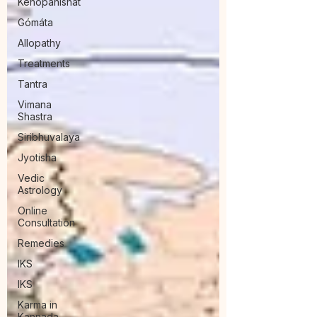
Kenopanishat
Gómáta
Allopathy
Treatments
Tantra
Vimana
Shastra
Siribhuvalaya
Jyotisha
Vedic
Astrology
Online
Consultation
Remedies
IKS
IKS
Karma in
Kannada